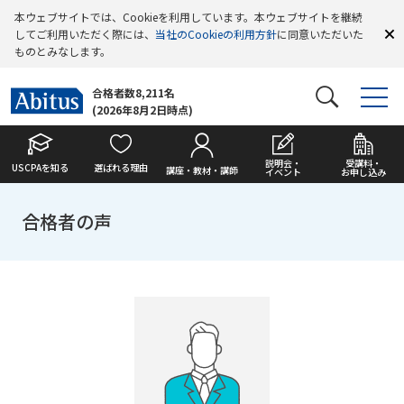
本ウェブサイトでは、Cookieを利用しています。本ウェブサイトを継続
してご利用いただく際には、
当社のCookieの利用方針
に同意いただいた
ものとみなします。
合格者数8,211名
(2026年8月2日時点)
説明会・
受講料・
USCPAを知る
選ばれる理由
講座・教材・講師
イベント
お申し込み
合格者の声