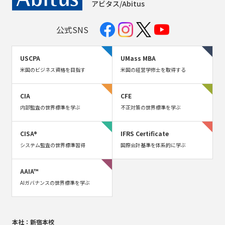
アビタス/Abitus
公式SNS
USCPA
UMass MBA
米国のビジネス資格を目指す
米国の経営学修士を取得する
CIA
CFE
内部監査の世界標準を学ぶ
不正対策の世界標準を学ぶ
CISA®
IFRS Certificate
システム監査の世界標準習得
国際会計基準を体系的に学ぶ
AAIA™
AIガバナンスの世界標準を学ぶ
本社：新宿本校