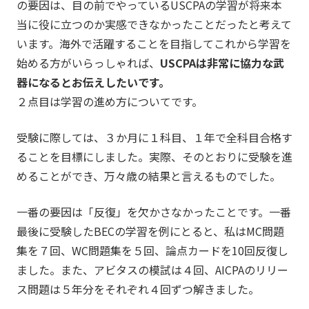
の要因は、目の前でやっているUSCPAの学習が将来本
当に役に立つのか実感できなかったことだったと考えて
います。海外で活躍することを目指してこれから学習を
始める方がいらっしゃれば、
USCPAは非常に協力な武
器になるとお伝えしたいです。
２点目は学習の進め方についてです。
受験に際しては、３か月に１科目、１年で全科目合格す
ることを目標にしました。実際、そのとおりに受験を進
めることができ、万々歳の結果と言えるものでした。
一番の要因は「反復」を欠かさなかったことです。一番
最後に受験したBECの学習を例にとると、私はMC問題
集を７回、WC問題集を５回、論点カードを10回反復し
ました。また、アビタスの模試は４回、AICPAのリリー
ス問題は５年分をそれぞれ４回ずつ解きました。