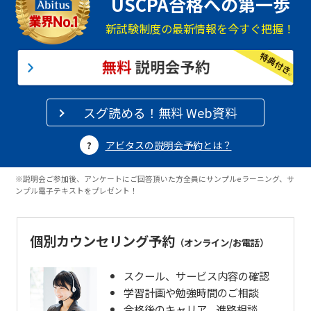
USCPA合格への第一歩
新試験制度の最新情報を今すぐ把握！
スグ読める！無料 Web資料
アビタスの説明会予約とは？
※説明会ご参加後、アンケートにご回答頂いた方全員にサンプルeラーニング、サ
ンプル電子テキストをプレゼント！
個別カウンセリング予約
（オンライン/お電話）
スクール、サービス内容の確認
学習計画や勉強時間のご相談
合格後のキャリア、進路相談