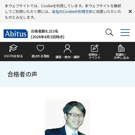
本ウェブサイトでは、Cookieを利用しています。本ウェブサイトを継続
してご利用いただく際には、
当社のCookieの利用方針
に同意いただいた
ものとみなします。
合格者数8,211名
(2026年8月2日時点)
説明会・
受講料・
USCPAを知る
選ばれる理由
講座・教材・講師
イベント
お申し込み
合格者の声