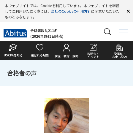
本ウェブサイトでは、Cookieを利用しています。本ウェブサイトを継続
してご利用いただく際には、
当社のCookieの利用方針
に同意いただいた
ものとみなします。
合格者数8,211名
(2026年8月2日時点)
説明会・
受講料・
USCPAを知る
選ばれる理由
講座・教材・講師
イベント
お申し込み
合格者の声