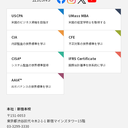
USCPA
UMass MBA
米国のビジネス資格を目指す
米国の経営学修士を取得する
CIA
CFE
内部監査の世界標準を学ぶ
不正対策の世界標準を学ぶ
CISA®
IFRS Certificate
システム監査の世界標準習得
国際会計基準を体系的に学ぶ
AAIA™
AIガバナンスの世界標準を学ぶ
本社：新宿本校
〒151-0053
東京都渋谷区代々木2-1-1 新宿マインズタワー15階
03-3299-3330