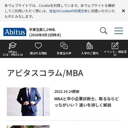
本ウェブサイトでは、Cookieを利用しています。本ウェブサイトを継続
してご利用いただく際には、
当社のCookieの利用方針
に同意いただいた
ものとみなします。
卒業生数1,246名
(2026年8月2日時点)
UMass
イベント・相談窓
選ばれる理由
卒業生の声
入学のご案内
とは・MBAとは
口
アビタスコラム/MBA
2022.10.24更新
MBAと中小企業診断士、取るならど
っちがいい？ 違いを詳しく解説