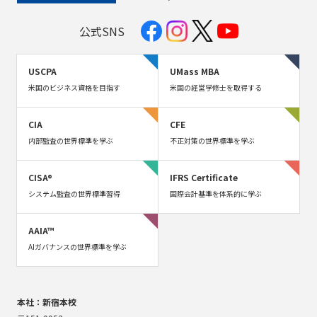
公式SNS
USCPA
UMass MBA
米国のビジネス資格を目指す
米国の経営学修士を取得する
CIA
CFE
内部監査の世界標準を学ぶ
不正対策の世界標準を学ぶ
CISA®
IFRS Certificate
システム監査の世界標準習得
国際会計基準を体系的に学ぶ
AAIA™
AIガバナンスの世界標準を学ぶ
本社：新宿本校