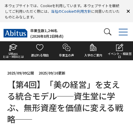
本ウェブサイトでは、Cookieを利用しています。本ウェブサイトを継続
してご利用いただく際には、
当社のCookieの利用方針
に同意いただいた
ものとみなします。
卒業生数1,246名
(2026年8月2日時点)
UMass
イベント・相談窓
選ばれる理由
卒業生の声
入学のご案内
とは・MBAとは
口
2025/09/09公開
2025/09/10更新
【第4回】「美の経営」を支え
る統合モデル──資生堂に学
ぶ、無形資産を価値に変える戦
略──