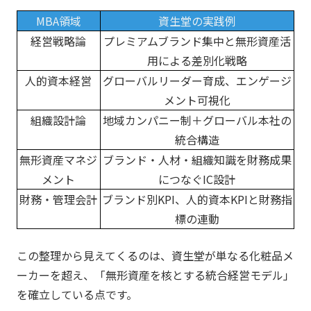
MBA領域
資生堂の実践例
経営戦略論
プレミアムブランド集中と無形資産活
用による差別化戦略
人的資本経営
グローバルリーダー育成、エンゲージ
メント可視化
組織設計論
地域カンパニー制＋グローバル本社の
統合構造
無形資産マネジ
ブランド・人材・組織知識を財務成果
メント
につなぐIC設計
財務・管理会計
ブランド別KPI、人的資本KPIと財務指
標の連動
この整理から見えてくるのは、資生堂が単なる化粧品メ
ーカーを超え、「無形資産を核とする統合経営モデル」
を確立している点です。