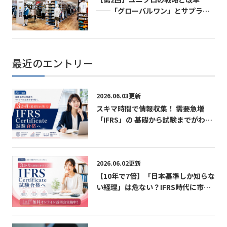
──「グローバルワン」とサプライ
チェーン変革の実相──
最近のエントリー
2026.06.03更新
スキマ時間で情報収集！ 需要急増
「IFRS」の 基礎から試験までがわか
る無料パンフレット
2026.06.02更新
【10年で7倍】「日本基準しか知らな
い経理」は危ない？IFRS時代に市場
価値を急上昇させる最短ルート 無料
オンライン説明会実施中！