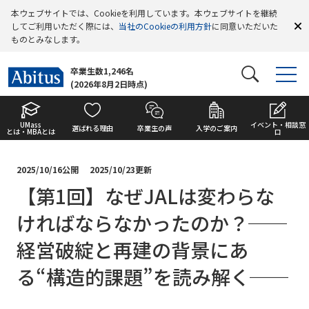
本ウェブサイトでは、Cookieを利用しています。本ウェブサイトを継続
してご利用いただく際には、
当社のCookieの利用方針
に同意いただいた
ものとみなします。
卒業生数1,246名
(2026年8月2日時点)
UMass
イベント・相談窓
選ばれる理由
卒業生の声
入学のご案内
とは・MBAとは
口
2025/10/16公開
2025/10/23更新
【第1回】なぜJALは変わらな
ければならなかったのか？──
経営破綻と再建の背景にあ
る“構造的課題”を読み解く──