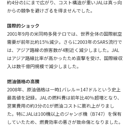
約4分の1にまで広がり、コスト構造が重いJALは真っ向
からの競争を避けざるを得ませんでした。
国際的ショック
2001年9月の米同時多発テロでは、世界全体の国際航空
需要が前年比約15％減少。さらに2003年のSARS流行で
は、アジア路線の旅客数が4割近く減少しました。JAL
はアジア路線比率が高かったため直撃を受け、国際線収
入は数千億円規模で減少しました。
燃油価格の高騰
2008年、原油価格は一時1バレル＝147ドルという史上
最高値を記録。JALの燃料費は前年比40％超増となり、
営業費用の約3分の1が燃油コストに膨れ上がりまし
た。特にJALは100機以上のジャンボ機（B747）を保有
していたため、燃費効率の悪さが致命傷となりました。