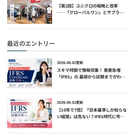
【第2回】ユニクロの戦略と改革
──「グローバルワン」とサプライ
チェーン変革の実相──
最近のエントリー
2026.06.03更新
スキマ時間で情報収集！ 需要急増
「IFRS」の 基礎から試験までがわか
る無料パンフレット
2026.06.02更新
【10年で7倍】「日本基準しか知らな
い経理」は危ない？IFRS時代に市場
価値を急上昇させる最短ルート 無料
オンライン説明会実施中！