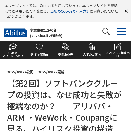
本ウェブサイトでは、Cookieを利用しています。本ウェブサイトを継続
してご利用いただく際には、
当社のCookieの利用方針
に同意いただいた
ものとみなします。
卒業生数1,246名
(2026年8月2日時点)
UMass
イベント・相談窓
選ばれる理由
卒業生の声
入学のご案内
とは・MBAとは
口
2025/09/24公開
2025/09/25更新
【第2回】ソフトバンクグルー
プの投資は、なぜ成功と失敗が
極端なのか？──アリババ・
ARM ・WeWork・Coupangに
見る、ハイリスク投資の構造