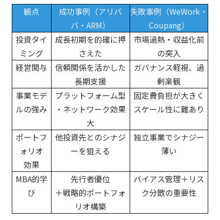
観点
成功事例（アリバ
失敗事例（WeWork・
バ・ARM）
Coupang）
投資タイ
成長初期を的確に押
市場過熱・収益化前
ミング
さえた
の突入
経営関与
信頼関係を活かした
ガバナンス軽視、過
長期支援
剰楽観
事業モデ
プラットフォーム型
固定費負担が大きく
ルの強み
・ネットワーク効果
スケール性に難あり
大
ポートフ
他投資先とのシナジ
独立事業でシナジー
ォリオ
ーを狙える
薄い
効果
MBA的学
先行者優位
バイアス管理＋リス
び
＋戦略的ポートフォ
ク分散の重要性
リオ構築