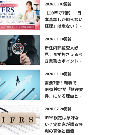
無料パンフレット
2026.06.02更新
【10年で7倍】「日
本基準しか知らない
経理」は危ない？
IFRS時代に市場価値
を急上昇させる最短
2026.03.18更新
ルート 無料オンラ
新任内部監査人必
イン説明会実施中！
見！まず押さえるべ
き業務のポイントと
は？―現役内部監査
人が語る「学び」
2026.03.18更新
「成長」「CIAの活
需要7倍！転職で
かし方」
IFRS検定が「歓迎要
件」になる理由と最
短合格の勉強法
2026.02.20更新
IFRS検定は意味な
い？実務家が語る評
判の真偽と価値