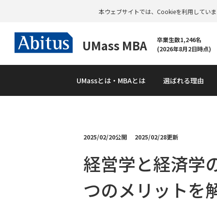
本ウェブサイトでは、Cookieを利用して
卒業生数1,246名
UMass MBA
(2026年8月2日時点)
UMass
とは・MBAとは
選ばれる理由
2025/02/20公開
2025/02/28更新
資
料
経営学と経済学
請
求
つのメリットを