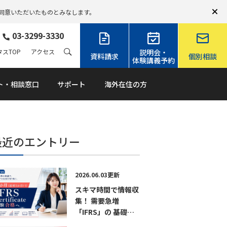
同意いただいたものとみなします。
03-3299-3330
スTOP
アクセス
説明会・
資料請求
個別相談
体験講義予約
ト・相談窓口
サポート
海外在住の方
最近のエントリー
2026.06.03更新
スキマ時間で情報収
集！ 需要急増
「IFRS」の 基礎か
ら試験までがわかる