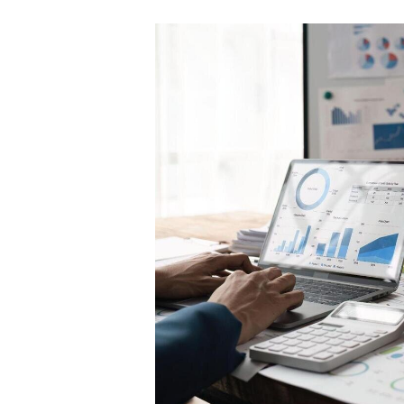
説
明
会
予
約
個
別
相
談