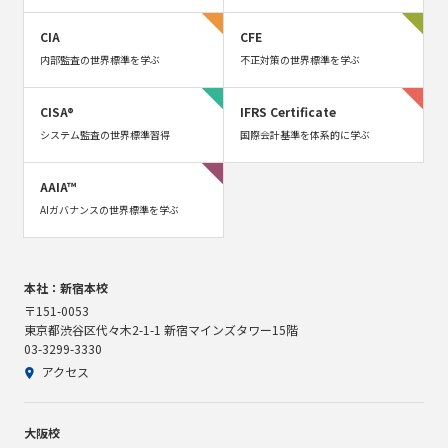
CIA
CFE
内部監査の世界標準を学ぶ
不正対策の世界標準を学ぶ
CISA®
IFRS Certificate
システム監査の世界標準習得
国際会計基準を体系的に学ぶ
AAIA™
AIガバナンスの世界標準を学ぶ
本社：新宿本校
〒151-0053
東京都渋谷区代々木2-1-1 新宿マインズタワー15階
03-3299-3330
アクセス
大阪校