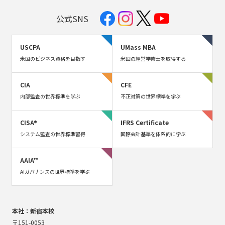
公式SNS
USCPA
UMass MBA
米国のビジネス資格を目指す
米国の経営学修士を取得する
CIA
CFE
内部監査の世界標準を学ぶ
不正対策の世界標準を学ぶ
CISA®
IFRS Certificate
システム監査の世界標準習得
国際会計基準を体系的に学ぶ
AAIA™
AIガバナンスの世界標準を学ぶ
本社：新宿本校
〒151-0053