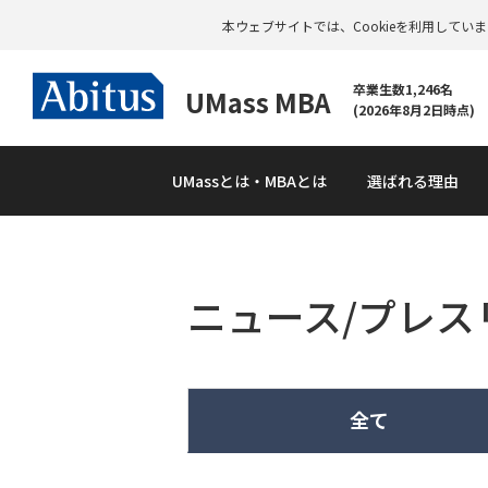
本ウェブサイトでは、Cookieを利用して
卒業生数1,246名
UMass MBA
(2026年8月2日時点)
UMass
とは・MBAとは
選ばれる理由
ニュース/プレス
資
料
請
求
全て