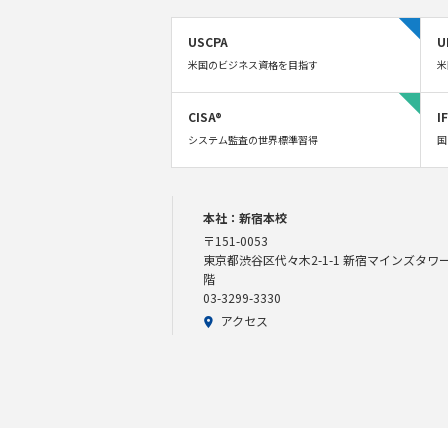
USCPA
U
米国のビジネス資格を目指す
米
CISA®
I
システム監査の世界標準習得
国
本社：新宿本校
〒151-0053
東京都渋谷区代々木2-1-1 新宿マインズタワー
階
03-3299-3330
アクセス