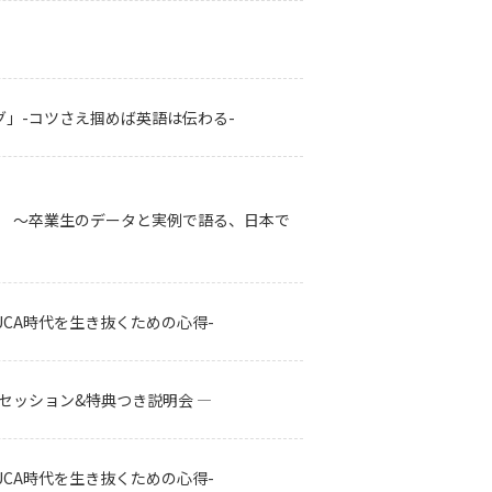
グ」-コツさえ掴めば英語は伝わる-
。」 〜卒業生のデータと実例で語る、日本で
UCA時代を生き抜くための心得-
験セッション&特典つき説明会 ―
UCA時代を生き抜くための心得-