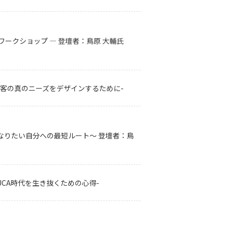
ークショップ ― 登壇者：鳥原 大輔氏
顧客の真のニーズをデザインするために-
なりたい自分への最短ルート〜 登壇者：鳥
UCA時代を生き抜くための心得-