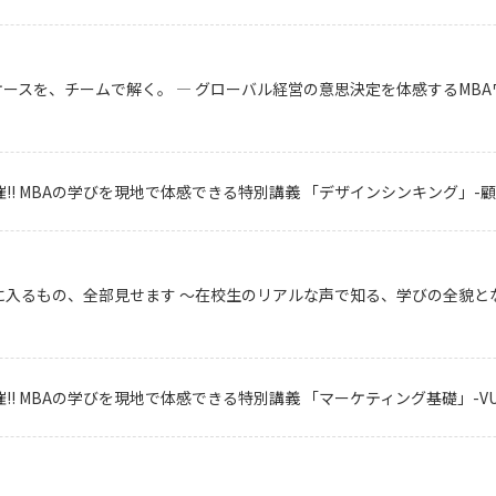
スを、チームで解く。 ― グローバル経営の意思決定を体感するMBAワ
!! MBAの学びを現地で体感できる特別講義 「デザインシンキング」-
に入るもの、全部見せます 〜在校生のリアルな声で知る、学びの全貌と
!! MBAの学びを現地で体感できる特別講義 「マーケティング基礎」-V