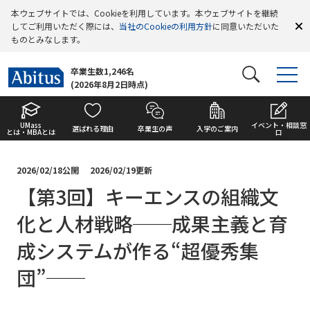
本ウェブサイトでは、Cookieを利用しています。本ウェブサイトを継続
してご利用いただく際には、
当社のCookieの利用方針
に同意いただいた
ものとみなします。
卒業生数1,246名
(2026年8月2日時点)
UMass
イベント・相談窓
選ばれる理由
卒業生の声
入学のご案内
とは・MBAとは
口
2026/02/18公開
2026/02/19更新
【第3回】キーエンスの組織文
化と人材戦略──成果主義と育
成システムが作る“超優秀集
団”──