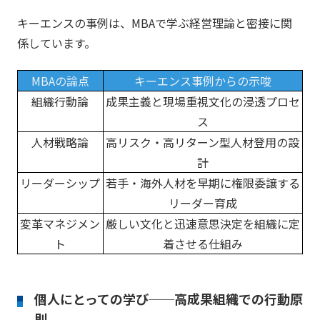
キーエンスの事例は、MBAで学ぶ経営理論と密接に関
係しています。
MBAの論点
キーエンス事例からの示唆
組織行動論
成果主義と現場重視文化の浸透プロセ
ス
人材戦略論
高リスク・高リターン型人材登用の設
計
リーダーシップ
若手・海外人材を早期に権限委譲する
リーダー育成
変革マネジメン
厳しい文化と迅速意思決定を組織に定
ト
着させる仕組み
個人にとっての学び──高成果組織での行動原
則