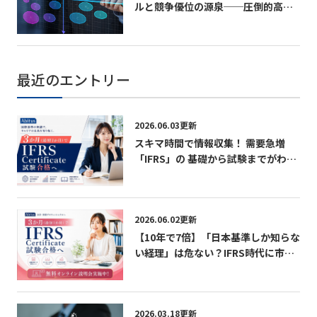
ルと競争優位の源泉──圧倒的高収
益を生む“超効率経営”の正体──
最近のエントリー
2026.06.03更新
スキマ時間で情報収集！ 需要急増
「IFRS」の 基礎から試験までがわか
る無料パンフレット
2026.06.02更新
【10年で7倍】「日本基準しか知らな
い経理」は危ない？IFRS時代に市場
価値を急上昇させる最短ルート 無料
オンライン説明会実施中！
2026.03.18更新