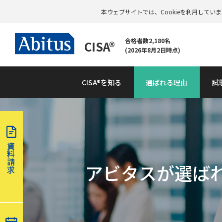
本ウェブサイトでは、Cookieを利用して
合格者数2,180名
CISA®
(2026年8月2日時点)
CISA®を知る
選ばれる理由
試
資
料
請
アビタスが選ば
求