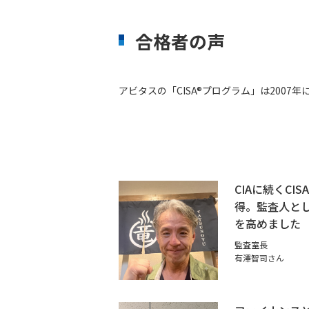
合格者の声
アビタスの「CISA®プログラム」は200
CIAに続くCI
得。監査人と
を高めました
監査室長
有澤智司さん