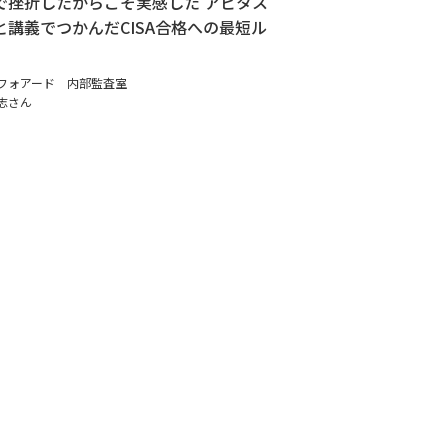
で挫折したからこそ実感した アビタス
と講義でつかんだCISA合格への最短ル
フォアード 内部監査室
志さん