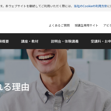
います。本ウェブサイトを継続してご利用いただく際には、
当社のCookieの利用方針
に
よくあるご質問
受講生専用サイト
アビタ
験概要
講座・教材
説明会
・体験講義
受講料
・お
れる理由