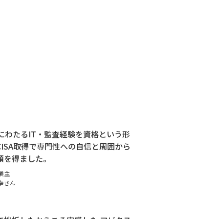
年にわたるIT・監査経験を資格という形
CISA取得で専門性への自信と周囲から
頼を得ました。
業主
幸さん