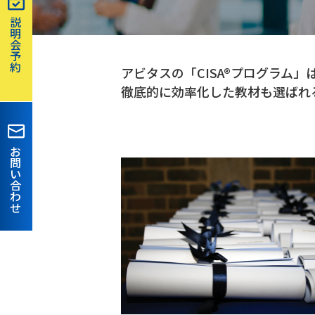
説
明
会
予
約
アビタスの「CISA®プログラム
徹底的に効率化した教材も選ばれ
お
問
い
合
わ
せ