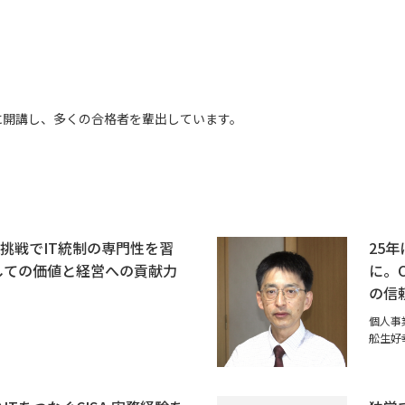
7年に開講し、多くの合格者を輩出しています。
SA挑戦でIT統制の専門性を習
25
しての価値と経営への貢献力
に。
の信
個人事
舩生好