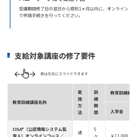
受講期間修了日の翌日から原則1ヶ月以内に、オンライン
で申請手続きを行ってください。
支給対象講座の修了要件
実
訓
教育訓練経費
施
練
教育訓練講座名称
方
期
入学金
法
間
CISA®（公認情報システム監
5
通
査人）オンラインコース／
ヶ
￥11,000