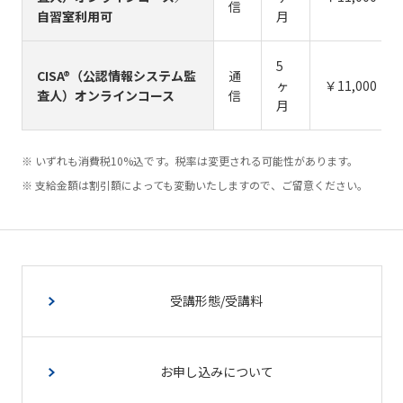
信
自習室利用可
月
5
CISA®（公認情報システム監
通
ヶ
￥11,000
査人）オンラインコース
信
月
いずれも消費税10%込です。税率は変更される可能性があります。
支給金額は割引額によっても変動いたしますので、ご留意ください。
受講形態/受講料
お申し込みについて