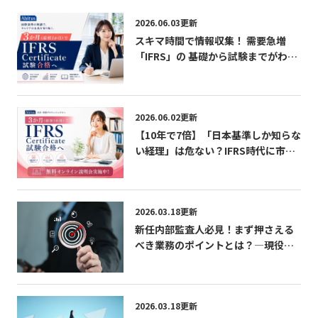
2026.06.03更新
スキマ時間で情報収集！ 需要急増
「IFRS」の 基礎から試験までがわか
る無料パンフレット
2026.06.02更新
【10年で7倍】「日本基準しか知らな
い経理」は危ない？IFRS時代に市場
価値を急上昇させる最短ルート 無料
オンライン説明会実施中！
2026.03.18更新
新任内部監査人必見！まず押さえる
べき業務のポイントとは？―現役内
部監査人が語る「学び」「成長」
「CIAの活かし方」
2026.03.18更新