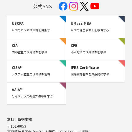
公式SNS
USCPA
UMass MBA
米国のビジネス資格を目指す
米国の経営学修士を取得する
CIA
CFE
内部監査の世界標準を学ぶ
不正対策の世界標準を学ぶ
CISA®
IFRS Certificate
システム監査の世界標準習得
国際会計基準を体系的に学ぶ
AAIA™
AIガバナンスの世界標準を学ぶ
本社：新宿本校
〒151-0053
東京都渋谷区代々木2-1-1 新宿マインズタワー15階