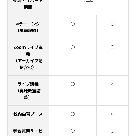
受講・サポート
2年間
期間
eラーニング
〇
〇
（事前収録）
Zoomライブ講
〇
〇
義
（アーカイブ配
信含む）
ライブ講義
〇
×
（実地教室講
義）
校内自習ブース
〇
×
学習質問サービ
〇
〇