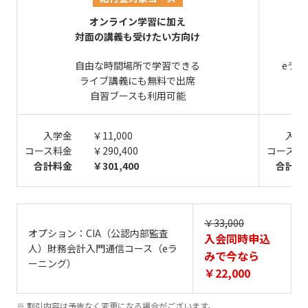
オンライン学習に加え
対面の講義も受けたい方向け
オ
自由な時間場所で学習できる
eラ
ライブ講義にも無料で出席
自
自習ブースも利用可能
入学金
￥11,000
入学
コース料金
￥290,400
コース料
合計料金
￥301,400
合計料
￥33,000
オプション：CIA（公認内部監査
入会同時申込
人）財務会計入門通信コース（eラ
みで今なら
ーニング）
￥22,000
割引内容は予告なく変更になる場合がございます。