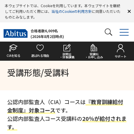
本ウェブサイトでは、Cookieを利用しています。本ウェブサイトを継続
してご利用いただく際には、
当社のCookieの利用方針
に同意いただいた
ものとみなします。
合格者数6,009名
(2026年8月2日時点)
説明会
受講料
CIAを知る
選ばれる理由
サポート
・体験講義
・お申し込み
受講形態/受講料
公認内部監査人（CIA）コースは
『教育訓練給付
金制度』対象コース
です。
公認内部監査人コース受講料の
20％が給付されま
す。