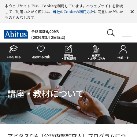
本ウェブサイトでは、Cookieを利用しています。本ウェブサイトを継続
してご利用いただく際には、
当社のCookieの利用方針
に同意いただいた
ものとみなします。
合格者数6,009名
(2026年8月2日時点)
説明会
受講料
CIAを知る
選ばれる理由
サポート
・体験講義
・お申し込み
講座・教材について
アビタスCIA（公認内部監査人）プログラムにつ