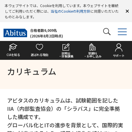
本ウェブサイトでは、Cookieを利用しています。本ウェブサイトを継続
してご利用いただく際には、
当社のCookieの利用方針
に同意いただいた
ものとみなします。
合格者数6,009名
(2026年8月2日時点)
説明会
受講料
CIAを知る
選ばれる理由
サポート
・体験講義
・お申し込み
カリキュラム
アビタスのカリキュラムは、試験範囲を記した
IIA（内部監査協会）の「シラバス」に完全準拠
した構成です。
グローバル化とITの進歩を背景として、国際的実