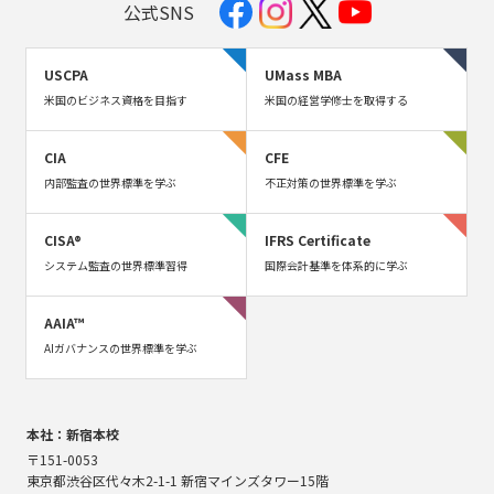
公式SNS
USCPA
UMass MBA
米国のビジネス資格を目指す
米国の経営学修士を取得する
CIA
CFE
内部監査の世界標準を学ぶ
不正対策の世界標準を学ぶ
CISA®
IFRS Certificate
システム監査の世界標準習得
国際会計基準を体系的に学ぶ
AAIA™
AIガバナンスの世界標準を学ぶ
本社：新宿本校
〒151-0053
東京都渋谷区代々木2-1-1 新宿マインズタワー15階