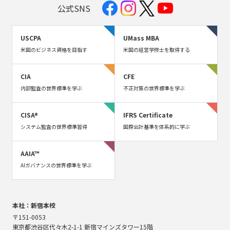
公式SNS
USCPA
UMass MBA
米国のビジネス資格を目指す
米国の経営学修士を取得する
CIA
CFE
内部監査の世界標準を学ぶ
不正対策の世界標準を学ぶ
CISA®
IFRS Certificate
システム監査の世界標準習得
国際会計基準を体系的に学ぶ
AAIA™
AIガバナンスの世界標準を学ぶ
本社：新宿本校
〒151-0053
東京都渋谷区代々木2-1-1 新宿マインズタワー15階