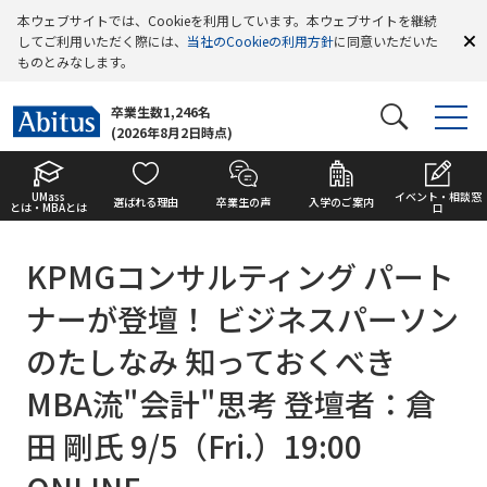
本ウェブサイトでは、Cookieを利用しています。本ウェブサイトを継続
してご利用いただく際には、
当社のCookieの利用方針
に同意いただいた
ものとみなします。
卒業生数1,246名
(2026年8月2日時点)
UMass
イベント・相談窓
選ばれる理由
卒業生の声
入学のご案内
とは・MBAとは
口
KPMGコンサルティング パート
ナーが登壇！ ビジネスパーソン
のたしなみ 知っておくべき
MBA流"会計"思考 登壇者：倉
田 剛氏 9/5（Fri.）19:00