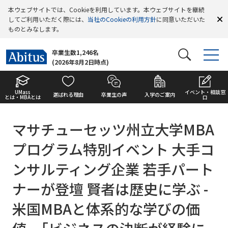
本ウェブサイトでは、Cookieを利用しています。本ウェブサイトを継続
してご利用いただく際には、
当社のCookieの利用方針
に同意いただいた
ものとみなします。
卒業生数1,246名
(2026年8月2日時点)
UMass
イベント・相談窓
選ばれる理由
卒業生の声
入学のご案内
とは・MBAとは
口
マサチューセッツ州立大学MBA
プログラム特別イベント 大手コ
ンサルティング企業 若手パート
ナーが登壇 賢者は歴史に学ぶ -
米国MBAと体系的な学びの価