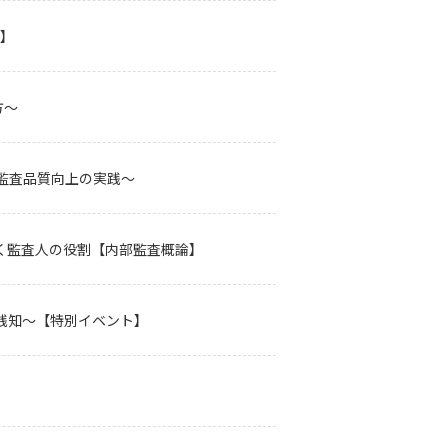
ト】
方～
監査品質向上の実践～
く監査人の役割【内部監査概論】
践知～【特別イベント】