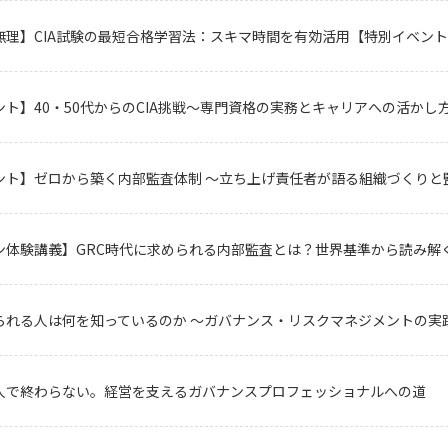
無理】CIA試験の最短合格学習法：スキマ時間を有効活用【特別イベン
ト】40・50代からのCIA挑戦～専門資格の実務とキャリアへの活かし
ント】ゼロから築く内部監査体制 ～立ち上げ責任者が語る組織づくりと
ン体験講義】GRC時代に求められる内部監査とは？世界基準から読み解
られる人は何を知っているのか ～ガバナンス・リスクマネジメントの実
人で終わらない。経営を支えるガバナンスプロフェッショナルへの道