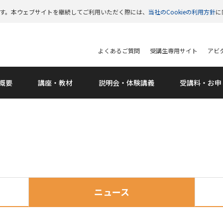
います。本ウェブサイトを継続してご利用いただく際には、
当社のCookieの利用方針
に
よくあるご質問
受講生専用サイト
アビタ
概要
講座・教材
説明会
・体験講義
受講料
・お申
ニュース