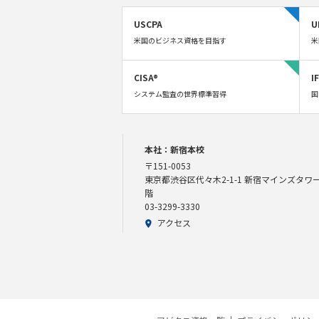
USCPA
U
米国のビジネス資格を目指す
米
CISA®
I
システム監査の世界標準習得
国
本社：新宿本校
〒151-0053
東京都渋谷区代々木2-1-1 新宿マインズタワー
階
03-3299-3330
アクセス