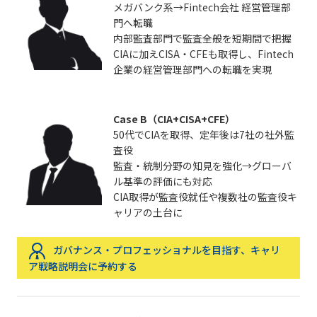
メガバンク系→Fintech会社 経営管理部
門へ転職
内部監査部門で監査全般を短期間で把握
CIAに加えCISA・CFEも取得し、Fintech
企業の経営管理部門への転職を実現
Case B（CIA+CISA+CFE）
50代でCIAを取得、定年後は7社の社外監
査役
監査・統制分野の知見を強化→グローバ
ル基準の評価にも対応
CIA取得が監査役就任や複数社の監査役キ
ャリアの土台に
ガバナンス・プロフェッショナルを目指す、キャリ
ア戦略説明会に予約する