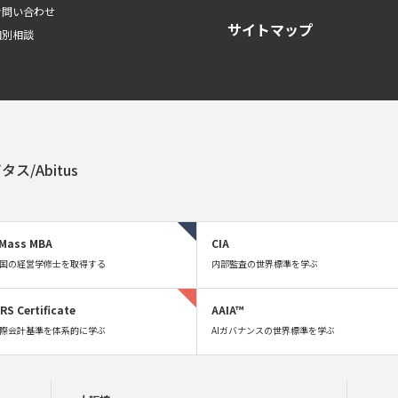
お問い合わせ
サイトマップ
個別相談
タス/Abitus
Mass MBA
CIA
国の経営学修士を取得する
内部監査の世界標準を学ぶ
FRS Certificate
AAIA™
際会計基準を体系的に学ぶ
AIガバナンスの世界標準を学ぶ