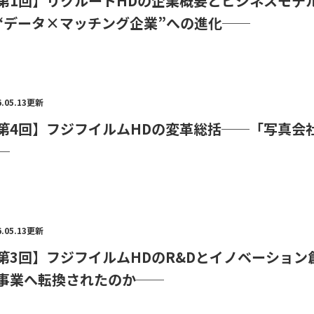
第1回】リクルートHDの企業概要とビジネスモデ
“データ×マッチング企業”への進化──
6.05.13更新
第4回】フジフイルムHDの変革総括──「写真会
─
6.05.13更新
第3回】フジフイルムHDのR&Dとイノベーショ
事業へ転換されたのか──