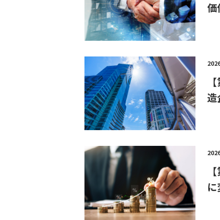
価
説
明
会
予
約
202
【
造
個
別
相
談
202
【
に