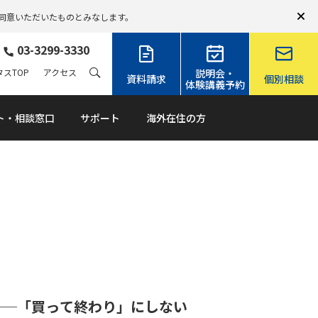
同意いただいたものとみなします。
03-3299-3330
スTOP
アクセス
説明会・
資料請求
個別相談
体験講義予約
ト・相談窓口
サポート
海外在住の方
──「買って終わり」にしない