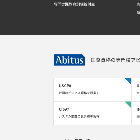
専門実践教育訓練給付金
国際資格の専門校
アビ
USCPA
U
米国のビジネス資格を目指す
米
CISA®
I
システム監査の世界標準習得
国