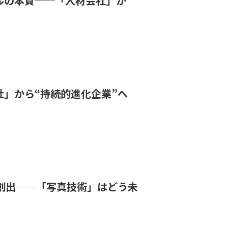
ルの本質──「人材会社」か
社」から“持続的進化企業”へ
ン創出──「写真技術」はどう未