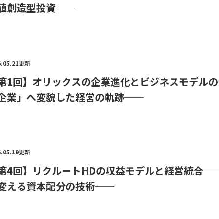
値創造型投資──
6.05.21更新
第1回】オリックスの企業進化とビジネスモデル
企業」へ変貌した経営の軌跡──
6.05.19更新
第4回】リクルートHDの収益モデルと経営統合─
変える資本配分の技術──