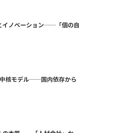
とイノベーション──「個の自
ed中核モデル──国内依存から