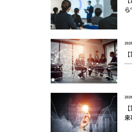
【
ら
202
【
─
202
【
来