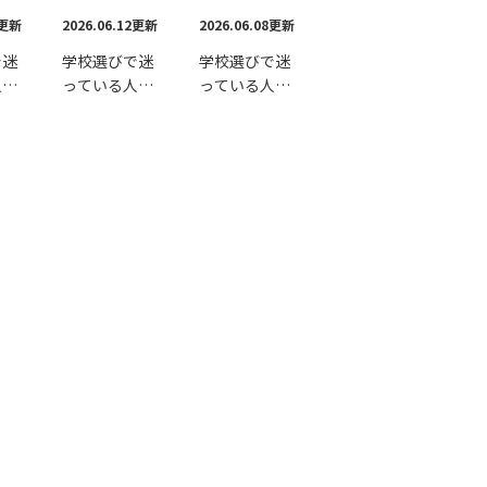
2更新
2026.06.12更新
2026.06.08更新
で迷
学校選びで迷
学校選びで迷
人へ
っている人へ
っている人へ
【第3回】オン
【第2回】
BAを
ラインMBAの
AACSB認証と
の決
メリット・デ
は何か──な
メリット ──
ぜMBAの学校
「最
通学型との“本
選びで重要な
んだ
質的な違い”を
のか──
共通
理解する──