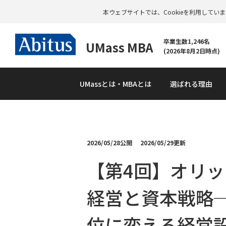
本ウェブサイトでは、Cookieを利用して
卒業生数1,246名
UMass MBA
(2026年8月2日時点)
UMass
とは・MBAとは
選ばれる理由
2026/05/28公開
2026/05/29更新
資
料
【第4回】オリ
請
求
経営と資本戦略
位に変える経営