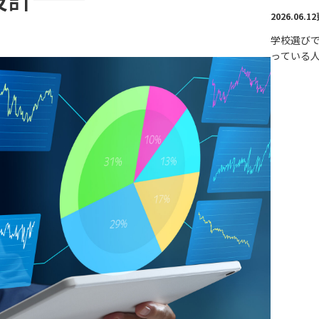
2026.06.1
学校選び
っている
【第4回】
UMass M
選んだ人
め手 ──卒業
生が語る
終的に選
理由」の
点──