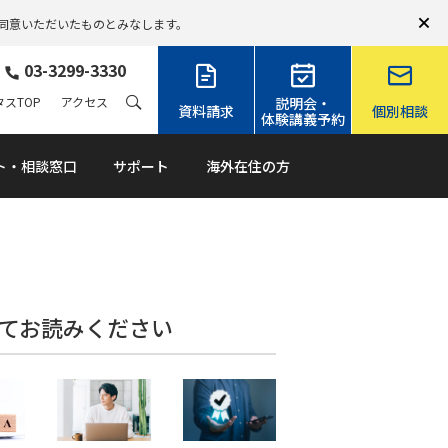
同意いただいたものとみなします。
03-3299-3330
スTOP
アクセス
説明会・
資料請求
個別相談
体験講義予約
ト・相談窓口
サポート
海外在住の方
てお読みください