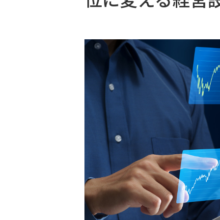
説
明
会
予
約
個
別
相
談