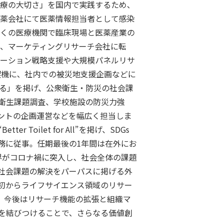
療の大切さ」を国内で実践するため、
薬会社にて医薬情報担当者として感染
くの医療機関で臨床現場と医薬産業の
、マーケティングリサーチ会社に転
ーション戦略支援や大規模パネルリサ
契機に、社内での被災地支援企画などに
える」を掲げ、公衆衛生・防災の社会課
衛生課題調査、学校施設の防災力強
ントの企画運営などを幅広く担当しま
ilet for All”を掲げ、SDGs
業務に従事。任期最後の1年間は在外にお
界がコロナ禍に突入し、社会全体の課題
社会課題の解決をパーパスに掲げる外
初からライフサイエンス領域のリサー
。今後はリサーチ機能の拡張と組織マ
を結びつけることで、さらなる価値創