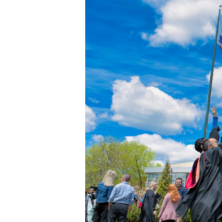
説
明
会
予
約
個
別
相
談