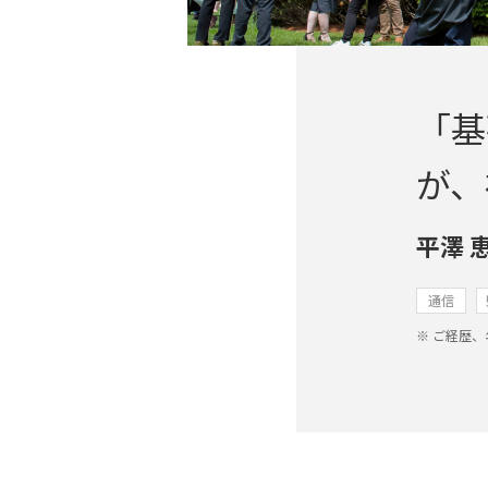
「基
が、
平澤 
通信
ご経歴、