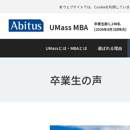
本ウェブサイトでは、Cookieを利用して
卒業生数1,246名
UMass MBA
(2026年8月2日時点)
UMass
とは・MBAとは
選ばれる理由
卒業生の声
資
料
請
求