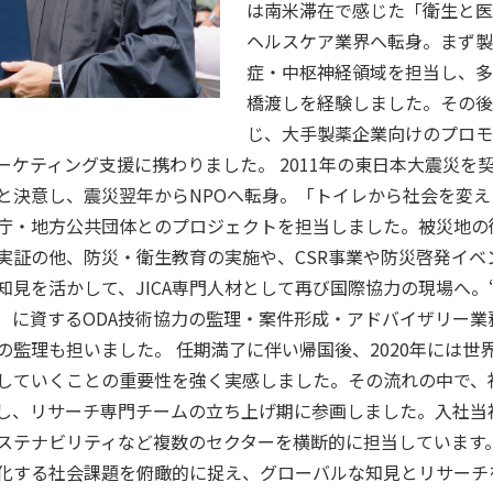
は南米滞在で感じた「衛生と医
ヘルスケア業界へ転身。まず製
症・中枢神経領域を担当し、多
橋渡しを経験しました。その後
じ、大手製薬企業向けのプロモ
ーケティング支援に携わりました。 2011年の東日本大震災を
と決意し、震災翌年からNPOへ転身。「トイレから社会を変
庁・地方公共団体とのプロジェクトを担当しました。被災地の
実証の他、防災・衛生教育の実施や、CSR事業や防災啓発イベ
かして、JICA専門人材として再び国際協力の現場へ。“Better To
中に）に資するODA技術協力の監理・案件形成・アドバイザリー
の監理も担いました。 任期満了に伴い帰国後、2020年には世
していくことの重要性を強く実感しました。その流れの中で、
し、リサーチ専門チームの立ち上げ期に参画しました。入社当
ステナビリティなど複数のセクターを横断的に担当しています
化する社会課題を俯瞰的に捉え、グローバルな知見とリサーチ