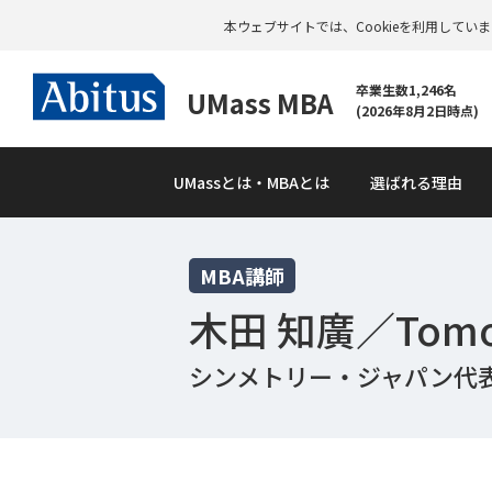
本ウェブサイトでは、Cookieを利用して
卒業生数1,246名
UMass MBA
(2026年8月2日時点)
UMass
とは・MBAとは
選ばれる理由
MBA講師
木田 知廣／Tomoh
資
料
請
シンメトリー・ジャパン代
求