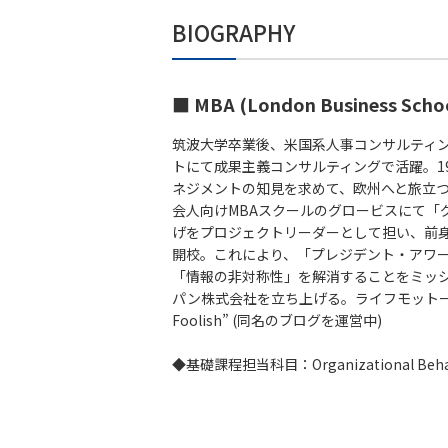
BIOGRAPHY
説
明
会
予
約
■ MBA (London Business Scho
筑波大学卒業後、米国系人事コンサルティ
トにて成果主義コンサルティングで活躍。1
ネジメントの知見を求めて、欧州へと旅立つ (
会人向けMBAスクールのグロービスにて「
個
別
げをプロジェクトリーダーとして担い、前身
相
開校。これにより、「プレジデント・アワード
談
「情報の非対称性」を解消することをミッ
パン株式会社を立ち上げる。ライフモットーは、”St
Foolish” (同名のブログを運営中)
◆基礎課程担当科目：Organizational Be