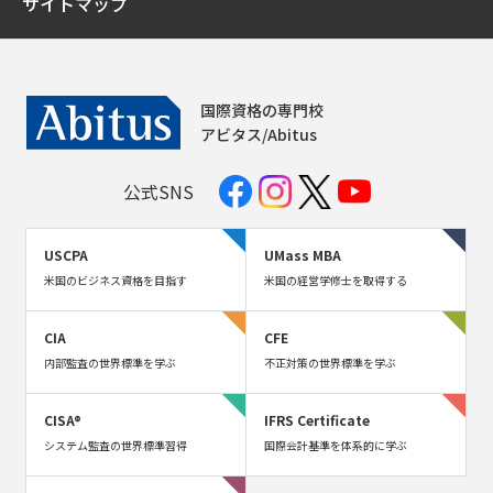
サイトマップ
国際資格の専門校
アビタス/Abitus
公式SNS
USCPA
UMass MBA
米国のビジネス資格を目指す
米国の経営学修士を取得する
CIA
CFE
内部監査の世界標準を学ぶ
不正対策の世界標準を学ぶ
CISA®
IFRS Certificate
システム監査の世界標準習得
国際会計基準を体系的に学ぶ