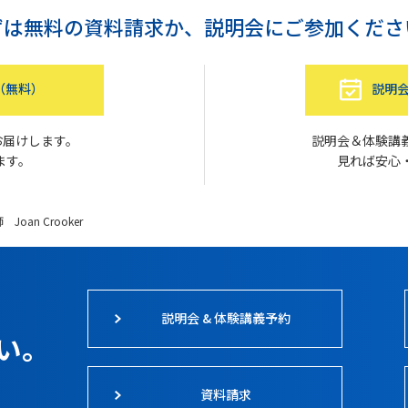
ずは無料の資料請求か、
説明会にご参加くださ
（無料）
説明会
お届けします。
説明会＆体験講
ます。
見れば安心
 Joan Crooker
説明会 & 体験講義予約
い。
資料請求