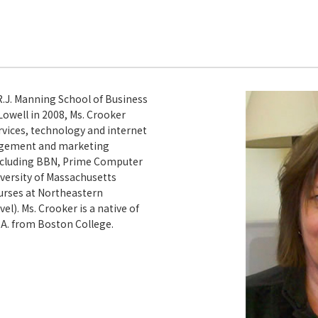
 R.J. Manning School of Business
Lowell in 2008, Ms. Crooker
rvices, technology and internet
agement and marketing
ncluding BBN, Prime Computer
iversity of Massachusetts
urses at Northeastern
el). Ms. Crooker is a native of
.A. from Boston College.