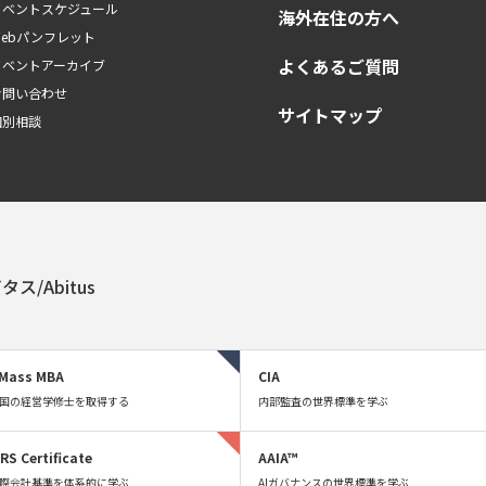
イベントスケジュール
海外在住の方へ
Webパンフレット
よくあるご質問
イベントアーカイブ
お問い合わせ
サイトマップ
個別相談
タス/Abitus
Mass MBA
CIA
国の経営学修士を取得する
内部監査の世界標準を学ぶ
FRS Certificate
AAIA™
際会計基準を体系的に学ぶ
AIガバナンスの世界標準を学ぶ