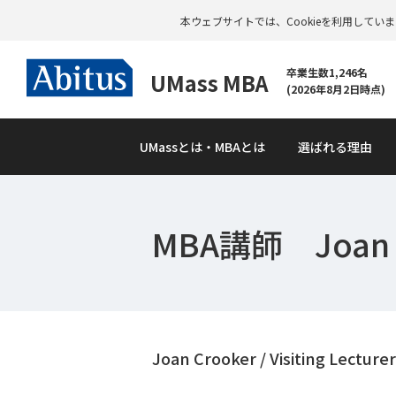
本ウェブサイトでは、Cookieを利用して
卒業生数1,246名
UMass MBA
(2026年8月2日時点)
UMass
とは・MBAとは
選ばれる理由
MBA講師 Joan 
資
料
請
求
Joan Crooker / Visiting Lecture