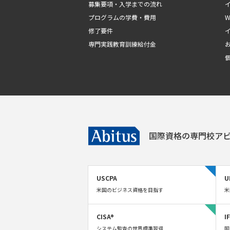
募集要項・入学までの流れ
プログラムの学費・費用
修了要件
専門実践教育訓練給付金
国際資格の専門校
アビ
USCPA
U
米国のビジネス資格を目指す
米
CISA®
I
システム監査の世界標準習得
国