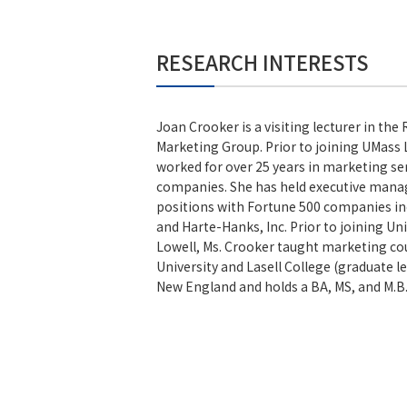
説
明
会
RESEARCH INTERESTS
予
約
Joan Crooker is a visiting lecturer in the
Marketing Group. Prior to joining UMass 
worked for over 25 years in marketing se
companies. She has held executive man
個
positions with Fortune 500 companies i
別
相
and Harte-Hanks, Inc. Prior to joining Un
談
Lowell, Ms. Crooker taught marketing co
University and Lasell College (graduate lev
New England and holds a BA, MS, and M.B