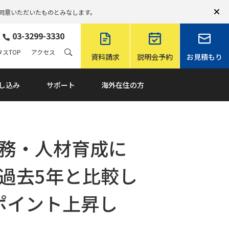
同意いただいたものとみなします。
03-3299-3330
スTOP
アクセス
資料請求
説明会予約
お見積もり
し込み
サポート
海外在住の方
務・人材育成に
過去5年と比較し
ポイント上昇し