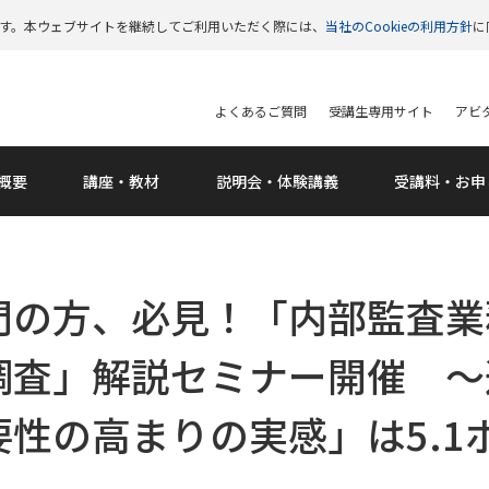
います。本ウェブサイトを継続してご利用いただく際には、
当社のCookieの利用方針
に
よくあるご質問
受講生専用サイト
アビタ
概要
講座・教材
説明会
・体験講義
受講料
・お申
門の方、必見！「内部監査業
調査」解説セミナー開催 ～
性の高まりの実感」は5.1