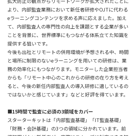
拡大防止の観点からリモートワークが拡大されたことに
より、内部監査業務において新任者研修やOJTに代わる
eラーニングコンテンツを求める声に応えました。加え
て、内部監査人の専門性の向上を課題とする企業が多い
ことを背景に、世界標準にもつながる体系立てた知識を
提供する狙いです。
今後も出社とリモートの併用環境が予想される中、時間
と場所に制限のないeラーニングを用いての研修は、業
務の効率化にもつながります。モニターした企業担当者
からも「リモート中心のこれからの研修の在り方を考え
ると、今後の新任内部監査人の導入研修に適しているの
ではないかと感じています」などと好評を得ています。
■
15
時間で監査に必須の
3
領域をカバー
スターターキットは「内部監査基礎」「IT監査基礎」
「財務・会計基礎」の3つの領域に分かれています。前