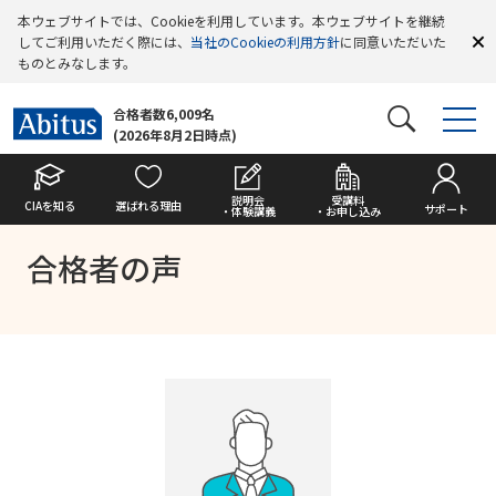
本ウェブサイトでは、Cookieを利用しています。本ウェブサイトを継続
してご利用いただく際には、
当社のCookieの利用方針
に同意いただいた
ものとみなします。
合格者数6,009名
(2026年8月2日時点)
説明会
受講料
CIAを知る
選ばれる理由
サポート
・体験講義
・お申し込み
合格者の声