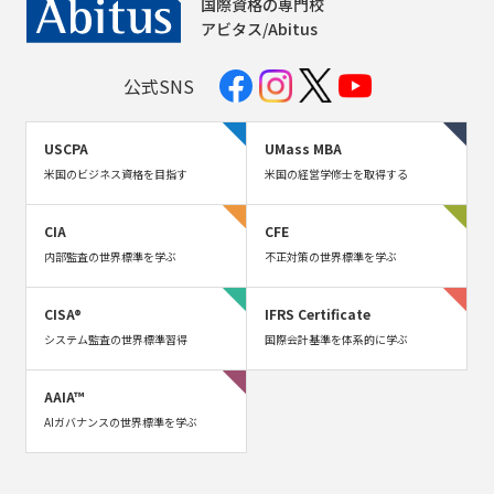
国際資格の専門校
アビタス/Abitus
公式SNS
USCPA
UMass MBA
米国のビジネス資格を目指す
米国の経営学修士を取得する
CIA
CFE
内部監査の世界標準を学ぶ
不正対策の世界標準を学ぶ
CISA®
IFRS Certificate
システム監査の世界標準習得
国際会計基準を体系的に学ぶ
AAIA™
AIガバナンスの世界標準を学ぶ