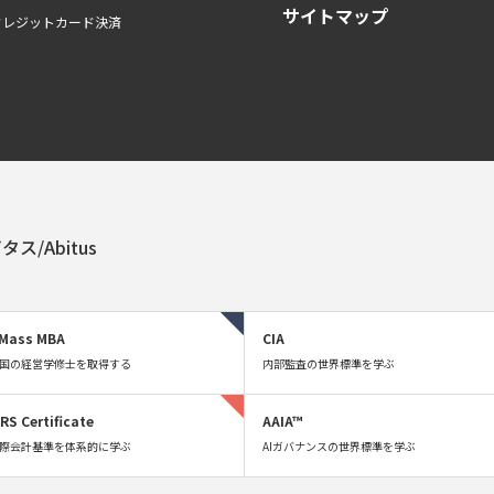
サイトマップ
クレジットカード決済
タス/Abitus
Mass MBA
CIA
国の経営学修士を取得する
内部監査の世界標準を学ぶ
FRS Certificate
AAIA™
際会計基準を体系的に学ぶ
AIガバナンスの世界標準を学ぶ