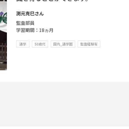
渕元克巳さん
監査部員
学習期間：18ヵ月
通学
50歳代
国内_通学圏
監査経験有