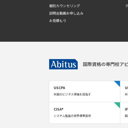
個別カウンセリング
説明会動画お申し込み
お見積もり
国際資格の専門校
アビ
USCPA
U
米国のビジネス資格を目指す
米
CISA®
I
システム監査の世界標準習得
国