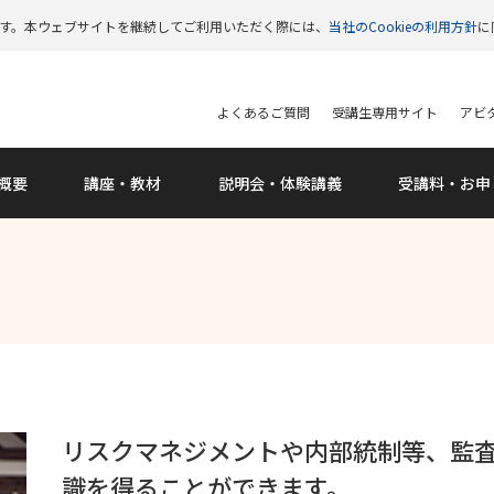
います。本ウェブサイトを継続してご利用いただく際には、
当社のCookieの利用方針
に
よくあるご質問
受講生専用サイト
アビタ
概要
講座・教材
説明会
・体験講義
受講料
・お申
リスクマネジメントや内部統制等、監
識を得ることができます。