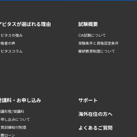
アビタスが選ばれる理由
試験概要
アビタスの強み
CIA試験について
合格者の声
受験条件と資格認定条件
アビタスコラム
継続教育制度について
受講料・お申し込み
サポート
受講形態/受講料
海外在住の方へ
お申し込みについて
よくあるご質問
教育訓練給付制度
学費ローン