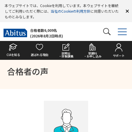
本ウェブサイトでは、Cookieを利用しています。本ウェブサイトを継続
してご利用いただく際には、
当社のCookieの利用方針
に同意いただいた
ものとみなします。
合格者数6,009名
(2026年8月2日時点)
説明会
受講料
CIAを知る
選ばれる理由
サポート
・体験講義
・お申し込み
合格者の声