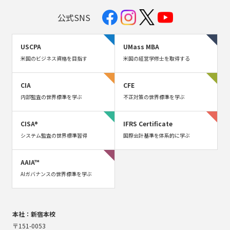
公式SNS
USCPA
UMass MBA
米国のビジネス資格を目指す
米国の経営学修士を取得する
CIA
CFE
内部監査の世界標準を学ぶ
不正対策の世界標準を学ぶ
CISA®
IFRS Certificate
システム監査の世界標準習得
国際会計基準を体系的に学ぶ
AAIA™
AIガバナンスの世界標準を学ぶ
本社：新宿本校
〒151-0053