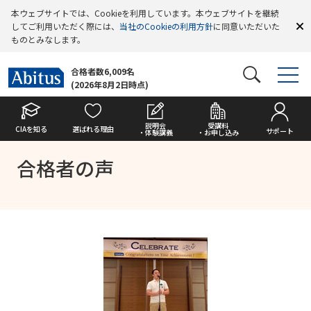
本ウェブサイトでは、Cookieを利用しています。本ウェブサイトを継続
してご利用いただく際には、
当社のCookieの利用方針
に同意いただいた
ものとみなします。
合格者数6,009名
(2026年8月2日時点)
説明会
受講料
CIAを知る
選ばれる理由
サポート
・体験講義
・お申し込み
合格者の声