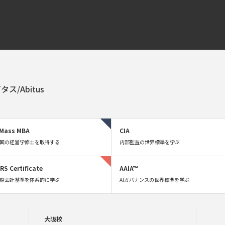
タス/Abitus
Mass MBA
CIA
国の経営学修士を取得する
内部監査の世界標準を学ぶ
FRS Certificate
AAIA™
際会計基準を体系的に学ぶ
AIガバナンスの世界標準を学ぶ
大阪校