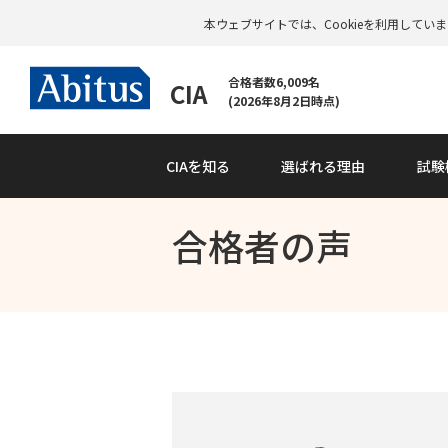
本ウェブサイトでは、Cookieを利用して
合格者数6,009名
CIA
(2026年8月2日時点)
CIAを知る
選ばれる理由
試験
合格者の声