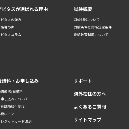
アビタスが選ばれる理由
試験概要
アビタスの強み
CIA試験について
合格者の声
受験条件と資格認定条件
アビタスコラム
継続教育制度について
受講料・お申し込み
サポート
受講形態/受講料
海外在住の方へ
お申し込みについて
よくあるご質問
教育訓練給付制度
学費ローン
サイトマップ
クレジットカード決済