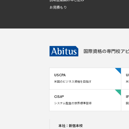
お見積もり
国際資格の専門校
アビ
USCPA
U
米国のビジネス資格を目指す
米
CISA®
I
システム監査の世界標準習得
国
本社：新宿本校