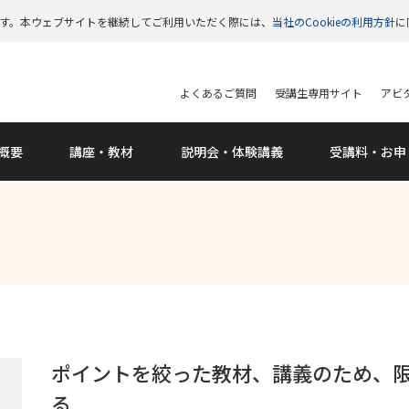
います。本ウェブサイトを継続してご利用いただく際には、
当社のCookieの利用方針
に
よくあるご質問
受講生専用サイト
アビタ
概要
講座・教材
説明会
・体験講義
受講料
・お申
ポイントを絞った教材、講義のため、
る