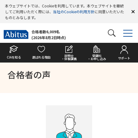
本ウェブサイトでは、Cookieを利用しています。本ウェブサイトを継続
してご利用いただく際には、
当社のCookieの利用方針
に同意いただいた
ものとみなします。
合格者数6,009名
(2026年8月2日時点)
説明会
受講料
CIAを知る
選ばれる理由
サポート
・体験講義
・お申し込み
合格者の声