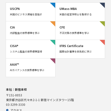
USCPA
UMass MBA
米国のビジネス資格を目指す
米国の経営学修士を取得する
CIA
CFE
内部監査の世界標準を学ぶ
不正対策の世界標準を学ぶ
CISA®
IFRS Certificate
システム監査の世界標準習得
国際会計基準を体系的に学ぶ
AAIA™
AIガバナンスの世界標準を学ぶ
本社：新宿本校
〒151-0053
東京都渋谷区代々木2-1-1 新宿マインズタワー15階
03-3299-3330
アクセス