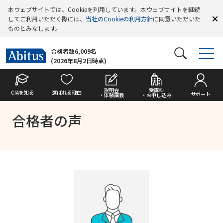
本ウェブサイトでは、Cookieを利用しています。本ウェブサイトを継続
してご利用いただく際には、
当社のCookieの利用方針
に同意いただいた
ものとみなします。
合格者数6,009名
(2026年8月2日時点)
説明会
受講料
CIAを知る
選ばれる理由
サポート
・体験講義
・お申し込み
合格者の声