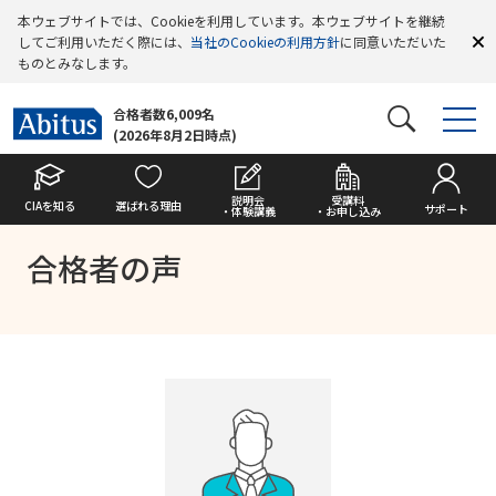
本ウェブサイトでは、Cookieを利用しています。本ウェブサイトを継続
してご利用いただく際には、
当社のCookieの利用方針
に同意いただいた
ものとみなします。
合格者数6,009名
(2026年8月2日時点)
説明会
受講料
CIAを知る
選ばれる理由
サポート
・体験講義
・お申し込み
合格者の声