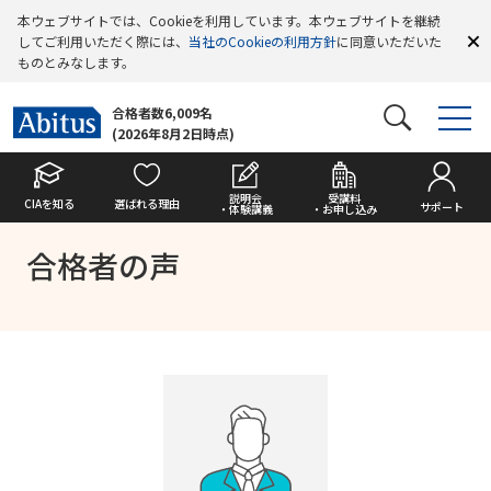
本ウェブサイトでは、Cookieを利用しています。本ウェブサイトを継続
してご利用いただく際には、
当社のCookieの利用方針
に同意いただいた
ものとみなします。
合格者数6,009名
(2026年8月2日時点)
説明会
受講料
CIAを知る
選ばれる理由
サポート
・体験講義
・お申し込み
合格者の声