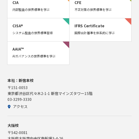
CIA
CFE
内部監査の世界標準を学ぶ
不正対策の世界標準を学ぶ
CISA®
IFRS Certificate
システム監査の世界標準習得
国際会計基準を体系的に学ぶ
AAIA™
AIガバナンスの世界標準を学ぶ
本社：新宿本校
〒151-0053
東京都渋谷区代々木2-1-1 新宿マインズタワー15階
03-3299-3330
アクセス
大阪校
〒542-0081
大阪府大阪市中央区南船場3-4-26