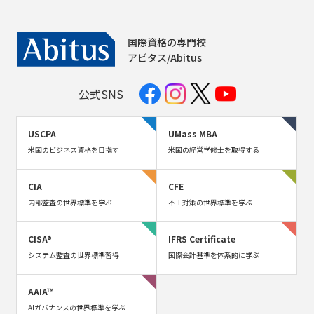
国際資格の専門校
アビタス/Abitus
公式SNS
USCPA
UMass MBA
米国のビジネス資格を目指す
米国の経営学修士を取得する
CIA
CFE
内部監査の世界標準を学ぶ
不正対策の世界標準を学ぶ
CISA®
IFRS Certificate
システム監査の世界標準習得
国際会計基準を体系的に学ぶ
AAIA™
AIガバナンスの世界標準を学ぶ