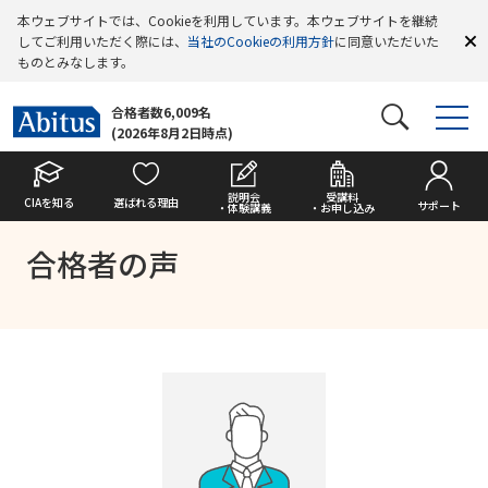
本ウェブサイトでは、Cookieを利用しています。本ウェブサイトを継続
してご利用いただく際には、
当社のCookieの利用方針
に同意いただいた
ものとみなします。
合格者数6,009名
(2026年8月2日時点)
説明会
受講料
CIAを知る
選ばれる理由
サポート
・体験講義
・お申し込み
合格者の声