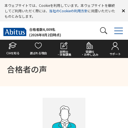
本ウェブサイトでは、Cookieを利用しています。本ウェブサイトを継続
してご利用いただく際には、
当社のCookieの利用方針
に同意いただいた
ものとみなします。
合格者数6,009名
(2026年8月2日時点)
説明会
受講料
CIAを知る
選ばれる理由
サポート
・体験講義
・お申し込み
合格者の声