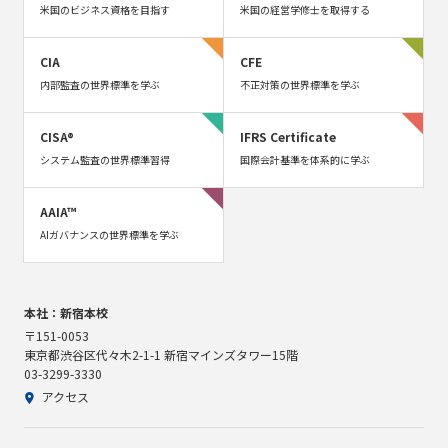
米国のビジネス資格を目指す
米国の経営学修士を取得する
CIA
CFE
内部監査の世界標準を学ぶ
不正対策の世界標準を学ぶ
CISA®
IFRS Certificate
システム監査の世界標準習得
国際会計基準を体系的に学ぶ
AAIA™
AIガバナンスの世界標準を学ぶ
本社：新宿本校
〒151-0053
東京都渋谷区代々木2-1-1 新宿マインズタワー15階
03-3299-3330
アクセス