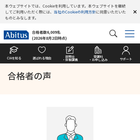
本ウェブサイトでは、Cookieを利用しています。本ウェブサイトを継続
してご利用いただく際には、
当社のCookieの利用方針
に同意いただいた
ものとみなします。
合格者数6,009名
(2026年8月2日時点)
説明会
受講料
CIAを知る
選ばれる理由
サポート
・体験講義
・お申し込み
合格者の声