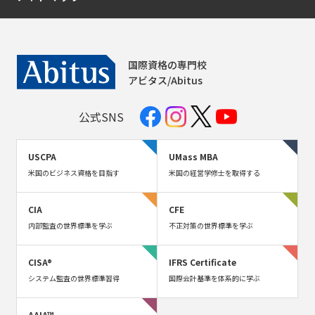
国際資格の専門校
アビタス/Abitus
公式SNS
USCPA
UMass MBA
米国のビジネス資格を目指す
米国の経営学修士を取得する
CIA
CFE
内部監査の世界標準を学ぶ
不正対策の世界標準を学ぶ
CISA®
IFRS Certificate
システム監査の世界標準習得
国際会計基準を体系的に学ぶ
AAIA™