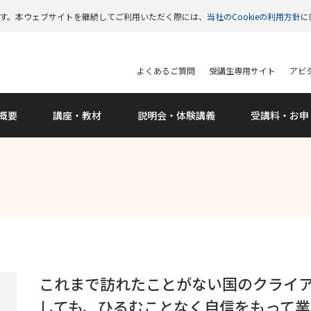
います。本ウェブサイトを継続してご利用いただく際には、
当社のCookieの利用方針
に
よくあるご質問
受講生専用サイト
アビタ
概要
講座・教材
説明会
・体験講義
受講料
・お申
これまで訪れたことがない国のクライ
しても、ひるむことなく自信をもって