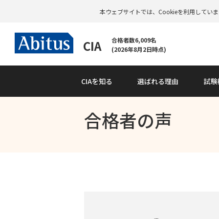
本ウェブサイトでは、Cookieを利用して
合格者数6,009名
CIA
(2026年8月2日時点)
CIAを知る
選ばれる理由
試験
合格者の声