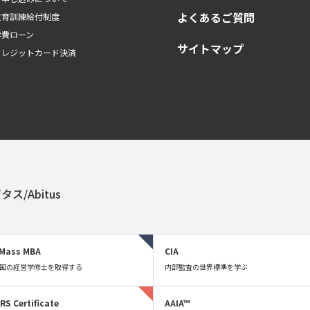
よくあるご質問
教育訓練給付制度
学費ローン
サイトマップ
クレジットカード決済
タス/Abitus
Mass MBA
CIA
国の経営学修士を取得する
内部監査の世界標準を学ぶ
FRS Certificate
AAIA™