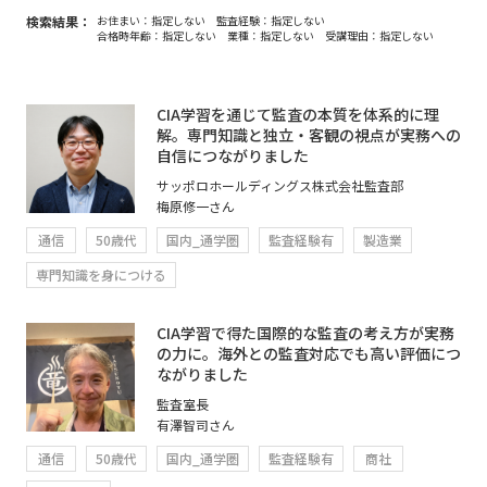
検索結果：
お住まい：指定しない
監査経験：指定しない
合格時年齢：指定しない
業種：指定しない
受講理由：指定しない
CIA学習を通じて監査の本質を体系的に理
解。専門知識と独立・客観の視点が実務への
自信につながりました
サッポロホールディングス株式会社監査部
梅原修一さん
通信
50歳代
国内_通学圏
監査経験有
製造業
専門知識を身につける
CIA学習で得た国際的な監査の考え方が実務
の力に。海外との監査対応でも高い評価につ
ながりました
監査室長
有澤智司さん
通信
50歳代
国内_通学圏
監査経験有
商社