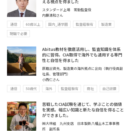
える視点を得ました
スタンダード上場 常勤監査役
内藤清和さん
通信
60歳以上
国内_通学圏
監査経験有
製造業
現職で必要
Abitus教材を徹底活用し、監査知識を体系
的に習得。CIA取得で海外でも通用する専門
性と自信を得ました
原籍出資先、製造業の海外拠点に出向（執行役員副
社長、管理部門）
小西仁さん
通信
50歳代
海外
監査経験有
商社
自己研鑽
苦戦したCIA試験を通じて、学ぶことの価値
を実感。幅広い知識と新たな自信を得ること
ができました。
㈱大林組 九州支店 日本製鉄八幡土木工事事務
所 副所長