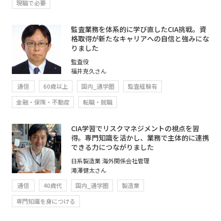
現職で必要
監査業務を体系的に学び直したCIA挑戦。資
格取得が新たなキャリアへの自信と強みにな
りました
監査役
福井克久さん
通信
60歳以上
国内_通学圏
監査経験有
金融・保険・不動産
転職・就職
CIA学習でリスクマネジメントの視点を習
得。専門知識を活かし、業務で主体的に連携
できる力につながりました
日系製造業 海外関係会社管理
滝澤健太さん
通信
40歳代
国内_通学圏
製造業
専門知識を身につける