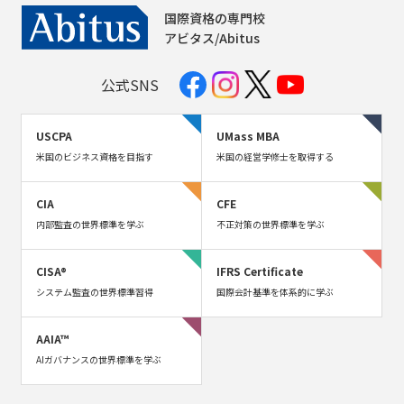
国際資格の専門校
アビタス/Abitus
公式SNS
USCPA
UMass MBA
米国のビジネス資格を目指す
米国の経営学修士を取得する
CIA
CFE
内部監査の世界標準を学ぶ
不正対策の世界標準を学ぶ
CISA®
IFRS Certificate
システム監査の世界標準習得
国際会計基準を体系的に学ぶ
AAIA™
AIガバナンスの世界標準を学ぶ