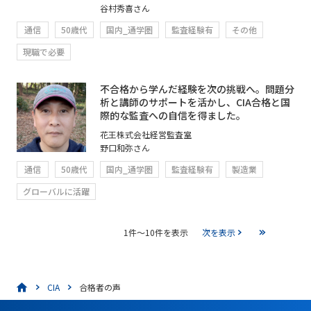
谷村秀喜さん
通信
50歳代
国内_通学圏
監査経験有
その他
現職で必要
不合格から学んだ経験を次の挑戦へ。問題分
析と講師のサポートを活かし、CIA合格と国
際的な監査への自信を得ました。
花王株式会社経営監査室
野口和弥さん
通信
50歳代
国内_通学圏
監査経験有
製造業
グローバルに活躍
1件～10件を表示
次を表示
CIA
合格者の声