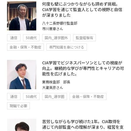
何度も壁にぶつかりながらも諦めず挑戦。
CIA学習を通じて監査人としての視野と自信
が深まりました
八十二長野銀行監査部
市川憲章さん
通信
50歳代
国内_通学圏外
監査経験有
金融・保険・不動産
専門知識を身につける
CIA学習でビジネスパーソンとしての視座が
向上。継続的な学びが専門性とキャリアの可
能性を広げました。
業務検査部 部長
大瀧英彦さん
通信
50歳代
国内_通学圏
金融・保険・不動産
現職で必要
苦労しながらも学び続けた1年。CIA取得を
通じて内部監査への理解が深まり、経営を支