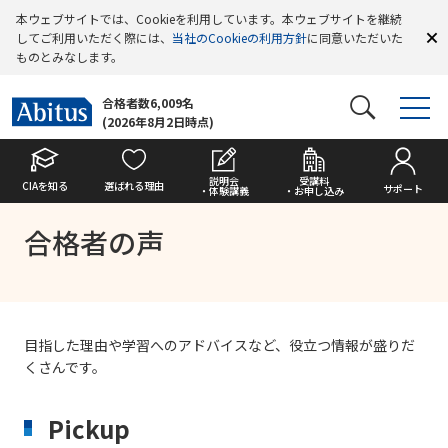
本ウェブサイトでは、Cookieを利用しています。本ウェブサイトを継続
してご利用いただく際には、
当社のCookieの利用方針
に同意いただいた
ものとみなします。
合格者数6,009名
(2026年8月2日時点)
説明会
受講料
CIAを知る
選ばれる理由
サポート
・体験講義
・お申し込み
合格者の声
目指した理由や学習へのアドバイスなど、役立つ情報が盛りだ
くさんです。
Pickup