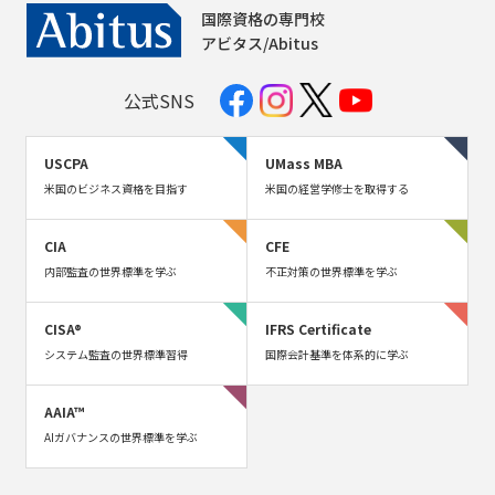
国際資格の専門校
アビタス/Abitus
公式SNS
USCPA
UMass MBA
米国のビジネス資格を目指す
米国の経営学修士を取得する
CIA
CFE
内部監査の世界標準を学ぶ
不正対策の世界標準を学ぶ
CISA®
IFRS Certificate
システム監査の世界標準習得
国際会計基準を体系的に学ぶ
AAIA™
AIガバナンスの世界標準を学ぶ