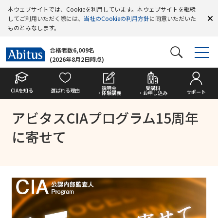
本ウェブサイトでは、Cookieを利用しています。本ウェブサイトを継続
してご利用いただく際には、
当社のCookieの利用方針
に同意いただいた
ものとみなします。
合格者数6,009名
(2026年8月2日時点)
説明会
受講料
CIAを知る
選ばれる理由
サポート
・体験講義
・お申し込み
アビタスCIAプログラム15周年
に寄せて