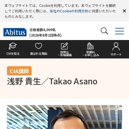
本ウェブサイトでは、Cookieを利用しています。本ウェブサイトを継続
してご利用いただく際には、
当社のCookieの利用方針
に同意いただいた
ものとみなします。
合格者数6,009名
(2026年8月2日時点)
説明会
受講料
CIAを知る
選ばれる理由
サポート
・体験講義
・お申し込み
CIA講師
浅野 貴生／Takao Asano