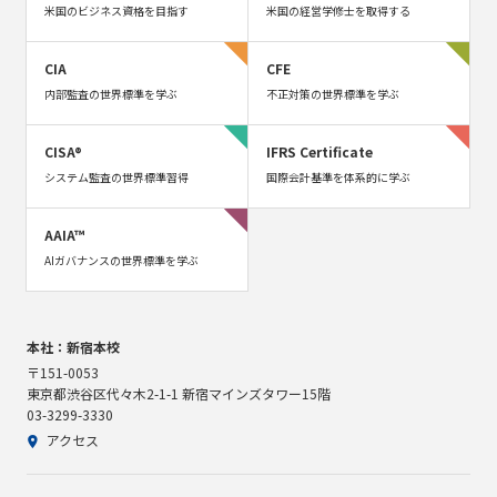
米国のビジネス資格を目指す
米国の経営学修士を取得する
CIA
CFE
内部監査の世界標準を学ぶ
不正対策の世界標準を学ぶ
CISA®
IFRS Certificate
システム監査の世界標準習得
国際会計基準を体系的に学ぶ
AAIA™
AIガバナンスの世界標準を学ぶ
本社：新宿本校
〒151-0053
東京都渋谷区代々木2-1-1 新宿マインズタワー15階
03-3299-3330
アクセス