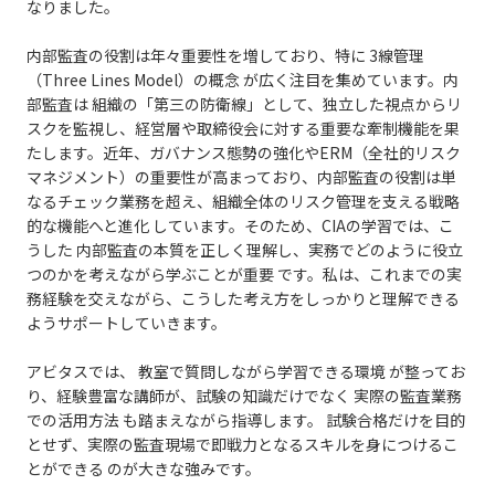
なりました。
内部監査の役割は年々重要性を増しており、特に 3線管理
（Three Lines Model）の概念 が広く注目を集めています。内
部監査は 組織の「第三の防衛線」として、独立した視点からリ
スクを監視し、経営層や取締役会に対する重要な牽制機能を果
たします。近年、ガバナンス態勢の強化やERM（全社的リスク
マネジメント）の重要性が高まっており、内部監査の役割は単
なるチェック業務を超え、組織全体のリスク管理を支える戦略
的な機能へと進化 しています。そのため、CIAの学習では、こ
うした 内部監査の本質を正しく理解し、実務でどのように役立
つのかを考えながら学ぶことが重要 です。私は、これまでの実
務経験を交えながら、こうした考え方をしっかりと理解できる
ようサポートしていきます。
アビタスでは、 教室で質問しながら学習できる環境 が整ってお
り、経験豊富な講師が、試験の知識だけでなく 実際の監査業務
での活用方法 も踏まえながら指導します。 試験合格だけを目的
とせず、実際の監査現場で即戦力となるスキルを身につけるこ
とができる のが大きな強みです。