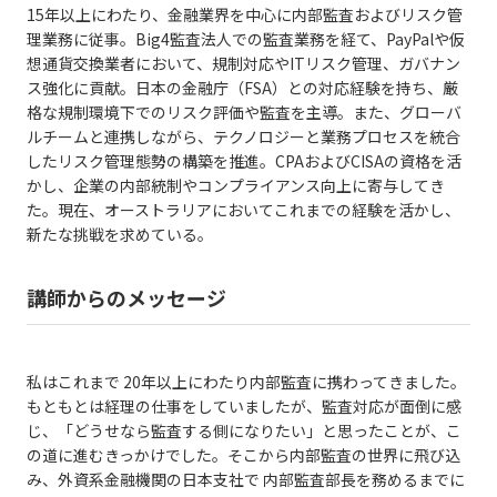
15年以上にわたり、金融業界を中心に内部監査およびリスク管
理業務に従事。Big4監査法人での監査業務を経て、PayPalや仮
想通貨交換業者において、規制対応やITリスク管理、ガバナン
ス強化に貢献。日本の金融庁（FSA）との対応経験を持ち、厳
格な規制環境下でのリスク評価や監査を主導。また、グローバ
ルチームと連携しながら、テクノロジーと業務プロセスを統合
したリスク管理態勢の構築を推進。CPAおよびCISAの資格を活
かし、企業の内部統制やコンプライアンス向上に寄与してき
た。現在、オーストラリアにおいてこれまでの経験を活かし、
新たな挑戦を求めている。
講師からのメッセージ
私はこれまで 20年以上にわたり内部監査に携わってきました。
もともとは経理の仕事をしていましたが、監査対応が面倒に感
じ、「どうせなら監査する側になりたい」と思ったことが、こ
の道に進むきっかけでした。そこから内部監査の世界に飛び込
み、外資系金融機関の日本支社で 内部監査部長を務めるまでに