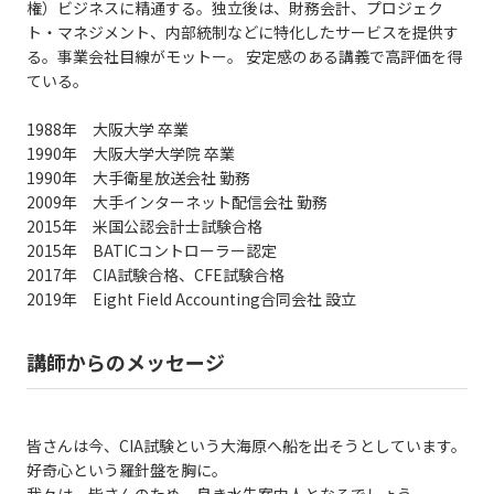
権）ビジネスに精通する。独立後は、財務会計、プロジェク
ト・マネジメント、内部統制などに特化したサービスを提供す
る。事業会社目線がモットー。 安定感のある講義で高評価を得
ている。
1988年 大阪大学 卒業
1990年 大阪大学大学院 卒業
1990年 大手衛星放送会社 勤務
2009年 大手インターネット配信会社 勤務
2015年 米国公認会計士試験合格
2015年 BATICコントローラー認定
2017年 CIA試験合格、CFE試験合格
2019年 Eight Field Accounting合同会社 設立
講師からのメッセージ
皆さんは今、CIA試験という大海原へ船を出そうとしています。
好奇心という羅針盤を胸に。
我々は、皆さんのため、良き水先案内人となるでしょう。