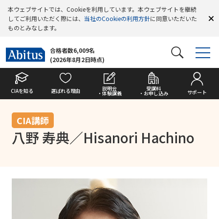
本ウェブサイトでは、Cookieを利用しています。本ウェブサイトを継続
してご利用いただく際には、
当社のCookieの利用方針
に同意いただいた
ものとみなします。
合格者数6,009名
(2026年8月2日時点)
説明会
受講料
CIAを知る
選ばれる理由
サポート
・体験講義
・お申し込み
CIA講師
八野 寿典／Hisanori Hachino