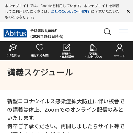
本ウェブサイトでは、Cookieを利用しています。本ウェブサイトを継続
してご利用いただく際には、
当社のCookieの利用方針
に同意いただいた
ものとみなします。
合格者数6,009名
(2026年8月2日時点)
説明会
受講料
CIAを知る
選ばれる理由
サポート
・体験講義
・お申し込み
講義スケジュール
新型コロナウイルス感染症拡大防止に伴い校舎で
の講義は休止、Zoomでのオンライン配信のみと
いたします。
何卒ご了承ください。再開しましたらサイト等で