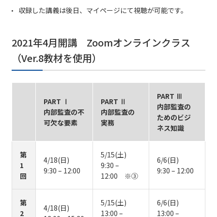
収録した講義は後日、マイページにて視聴が可能です。
2021年4月開講 Zoomオンラインクラス
（Ver.8教材を使用）
PART Ⅲ
PART Ⅰ
PART Ⅱ
内部監査の
内部監査の不
内部監査の
ためのビジ
可欠な要素
実務
ネス知識
第
5/15(土)
4/18(日)
6/6(日)
1
9:30 –
9:30 – 12:00
9:30 – 12:00
回
12:00 ※③
第
5/15(土)
6/6(日)
4/18(日)
2
13:00 –
13:00 –