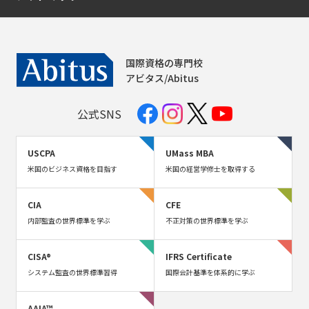
国際資格の専門校
アビタス/Abitus
公式SNS
USCPA
UMass MBA
米国のビジネス資格を目指す
米国の経営学修士を取得する
CIA
CFE
内部監査の世界標準を学ぶ
不正対策の世界標準を学ぶ
CISA®
IFRS Certificate
システム監査の世界標準習得
国際会計基準を体系的に学ぶ
AAIA™