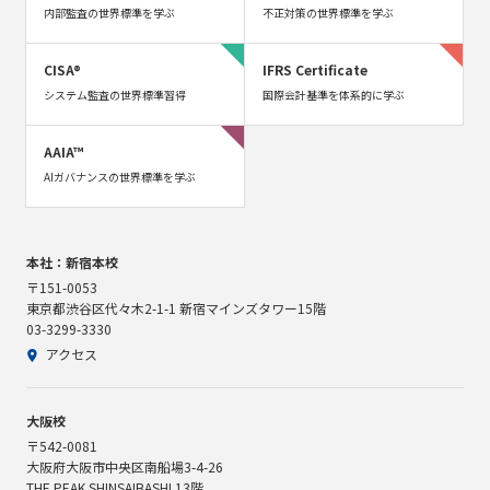
内部監査の世界標準を学ぶ
不正対策の世界標準を学ぶ
CISA®
IFRS Certificate
システム監査の世界標準習得
国際会計基準を体系的に学ぶ
AAIA™
AIガバナンスの世界標準を学ぶ
本社：新宿本校
〒151-0053
東京都渋谷区代々木2-1-1 新宿マインズタワー15階
03-3299-3330
アクセス
大阪校
〒542-0081
大阪府大阪市中央区南船場3-4-26
THE PEAK SHINSAIBASHI 13階