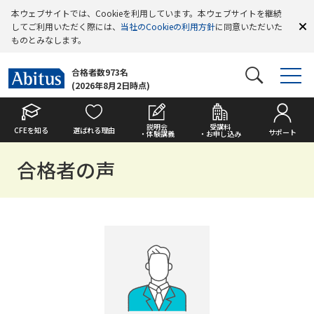
本ウェブサイトでは、Cookieを利用しています。本ウェブサイトを継続
してご利用いただく際には、
当社のCookieの利用方針
に同意いただいた
ものとみなします。
合格者数973名
(2026年8月2日時点)
説明会
受講料
CFEを知る
選ばれる理由
サポート
・体験講義
・お申し込み
合格者の声